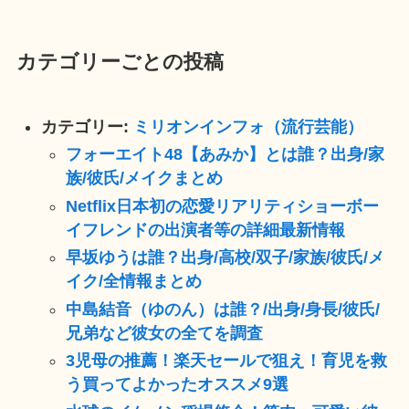
カテゴリーごとの投稿
カテゴリー:
ミリオンインフォ（流行芸能）
フォーエイト48【あみか】とは誰？出身/家
族/彼氏/メイクまとめ
Netflix日本初の恋愛リアリティショーボー
イフレンドの出演者等の詳細最新情報
早坂ゆうは誰？出身/高校/双子/家族/彼氏/メ
イク/全情報まとめ
中島結音（ゆのん）は誰？/出身/身長/彼氏/
兄弟など彼女の全てを調査
3児母の推薦！楽天セールで狙え！育児を救
う買ってよかったオススメ9選