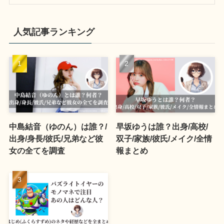
人気記事ランキング
中島結音（ゆのん）は誰？/
早坂ゆうは誰？出身/高校/
出身/身長/彼氏/兄弟など彼
双子/家族/彼氏/メイク/全情
女の全てを調査
報まとめ