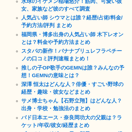
水球のイケメン稲場悠介！筋肉、可愛い彼
女、家族など彼のすべて調査
人気占い師 シウマとは誰？経歴/占術/料金/
予約方法/評判 まとめ
福岡県・博多出身の人気占い師 木下レオン
とは？料金や予約方法まとめ
スタバの新作！バナナブリュレフラペチー
ノの口コミ評判速報まとめ！
推しの子OP歌手のGEMNは誰？みんなの予
想！GEMNの意味とは？
深澤 恒太はどんな人？俳優・すごい野球の
経歴・趣味・彼女などまとめ
サメ博士ちゃん【石野立翔】はどんな人？
出身・学校・勉強法のまとめ
バド日本エース・奈良岡功大の父親は？ラ
ケット/年収/彼女/経歴まとめ